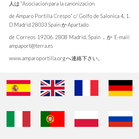
人は “Asociacion para la canonizacion
de Amparo Portilla Crespo” c/ Golfo de Salonica 4, 1.
D Madrid 28033 Spain か Apartado
de Correos 19206. 2808 Madrid, Spain．か E-mail:
ampaport@terra.es
www.amparoportilla.org へ連絡下さい。