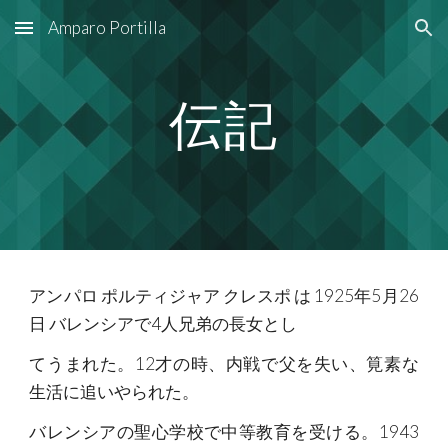
Amparo Portilla
Skip to main content
Skip to navigation
伝記
アンパロ ポルティジャア クレスポ は 1925年5月26
日 バレンシアで4人兄弟の長女とし
てうまれた。12才の時、内戦で父を失い、筧素な
生活に追いやられた。
バレンシアの聖心学校で中等教育を受ける。1943