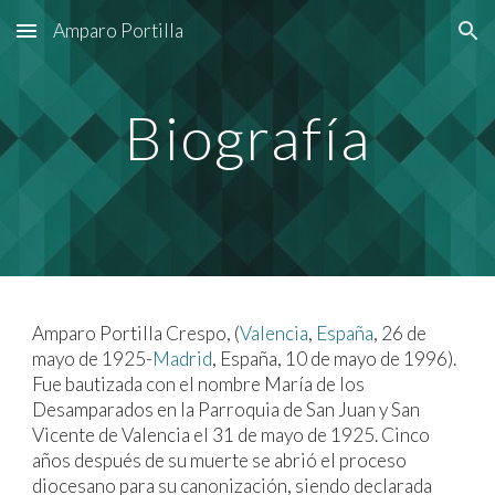
Amparo Portilla
Skip to main content
Skip to navigation
Biografía
Amparo Portilla Crespo
, (
Valencia
,
España
, 26 de
mayo de 1925-
Madrid
, España, 10 de mayo de 1996).
Fue bautizada con el nombre
María de los
Desamparados
en la Parroquia de San Juan y San
Vicente de Valencia el 31 de mayo de 1925. Cinco
años después de su muerte se abrió el proceso
diocesano para su canonización, siendo declarada