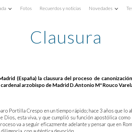
ada
Fotos
Recuerdos y noticias
Novedades
Te
ip to main content
Skip to navigat
Clausura
Madrid (España) la clausura del proceso de canonización
l cardenal arzobispo de Madrid D.Antonio Mª Rouco Varel
o Portilla Crespo en un tiempo rápido; hace 3 años que lo 
 de Dios, esta viva, y que cumplió su función apostólica como
proceso va a seguir eficazmente adelante y pensar que en Rom
 diligencia, con auténtica devoción.