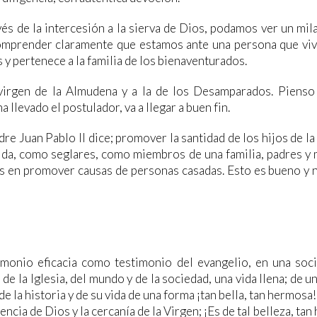
és de la intercesión a la sierva de Dios, podamos ver un mila
omprender claramente que estamos ante una persona que viv
 y pertenece a la familia de los bienaventurados.
 virgen de la Almudena y a la de los Desamparados. Pienso
 llevado el postulador, va a llegar a buen fin.
e Juan Pablo II dice; promover la santidad de los hijos de la 
 vida, como seglares, como miembros de una familia, padres y
és en promover causas de personas casadas. Esto es bueno y 
monio eficacia como testimonio del evangelio, en una soc
e la Iglesia, del mundo y de la sociedad, una vida llena; de 
 de la historia y de su vida de una forma ¡tan bella, tan hermos
sencia de Dios y la cercanía de la Virgen; ¡Es de tal belleza, ta