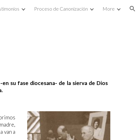
stimonios
Proceso de Canonización
More
ion
-en su fase diocesana- de la sierva de Dios
a.
abrimos
 madre,
a van a