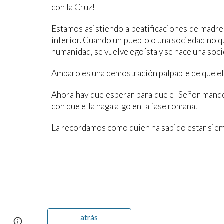
con la Cruz!
Estamos asistiendo a beatificaciones de madres 
interior. Cuando un pueblo o una sociedad no qui
humanidad, se vuelve egoísta y se hace una soc
Amparo es una demostración palpable de que el p
Ahora hay que esperar para que el Señor mande 
con que ella haga algo en la fase romana.
La recordamos como quien ha sabido estar siem
atrás
Page
Google Sites
Report abuse