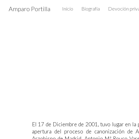
Amparo Portilla
Inicio
Biografía
Devoción priv
Sk
El 17 de Diciembre de 2001, tuvo lugar en la
apertura del proceso de canonización de A
Arzobispo de Madrid, Antonio Mª Rouco Varel