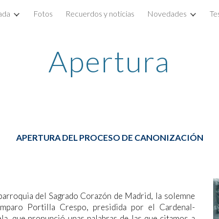
ada
Fotos
Recuerdos y noticias
Novedades
Te
ip to main content
Skip to navigat
Apertura
APERTURA DEL PROCESO DE CANONIZACIÓN
 parroquia del Sagrado Corazón de Madrid, la solemne
mparo Portilla Crespo, presidida por el Cardenal-
a, que pronunció unas palabras de las que citamos a