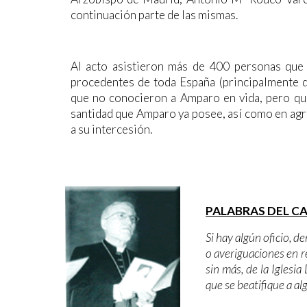
continuación parte de las mismas.
Al acto asistieron más de 400 personas que 
procedentes de toda España (principalmente d
que no conocieron a Amparo en vida, pero que
santidad que Amparo ya posee, así como en agr
a su intercesión.
PALABRAS DEL C
Si hay algún oficio, d
o averiguaciones en re
sin más, de la Iglesia
que se beatifique a al