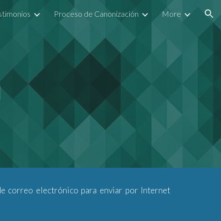
stimonios
Proceso de Canonización
More
ion
n
 correo electrónico para enviar por Internet