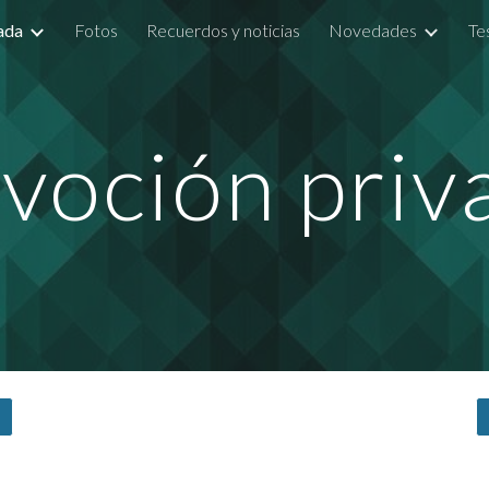
ada
Fotos
Recuerdos y noticias
Novedades
Te
ip to main content
Skip to navigat
voción priv