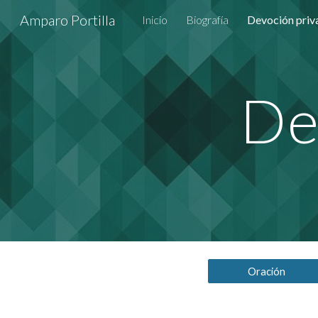
Amparo Portilla
Inicio
Biografía
Devoción priv
Sk
De
Oración